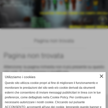
Pagina non trovata
Pagina non trovata
Attenzione: la pagina richiesta non è più presente su questo
sito web. È stata rimossa o modificata.
close
Utilizziamo i cookies
Questo sito utilizza cookie propri al fine di migliorare il funzionamento e
Vai alla home page del sito internet
monitorare le prestazioni del sito web e/o cookie derivati da strumenti
esterni che consentono di inviare messaggi pubblicitari in linea con le tue
preferenze, come dettagliato nella Cookie Policy. Per continuare è
necessario autorizzare i nostri cookie. Cliccando sul pulsante
ACCONSENTO, acconsenti all'uso dei cookie. Ignorando questo banner e
MUTTLEY'S GROUP VERSILIA OdV